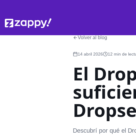
Volver al blog
14 abril 2026
12 min de lect
El Dro
suficie
Dropse
Descubrí por qué el Dro