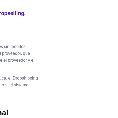
ropselling
.
s sin tenerlos
l proveedor, que
e el proveedor y el
tica, el Dropshipping
er si el sistema
nal