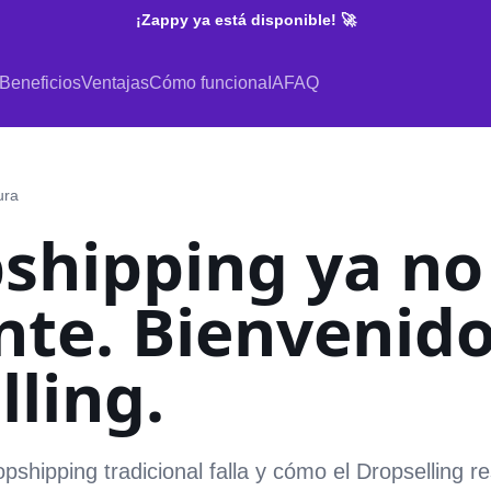
¡Zappy ya está disponible! 🚀
Beneficios
Ventajas
Cómo funciona
IA
FAQ
ura
pshipping ya no
nte. Bienvenido
lling.
pshipping tradicional falla y cómo el Dropselling re