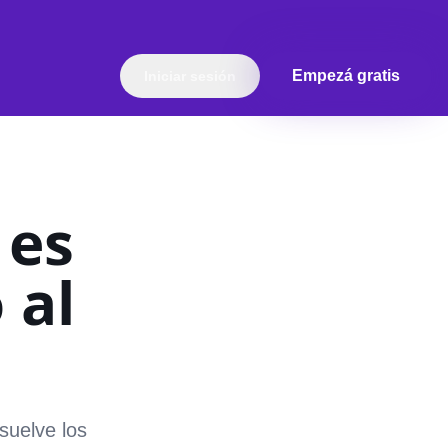
Empezá gratis
Iniciar sesión
 es
 al
suelve los