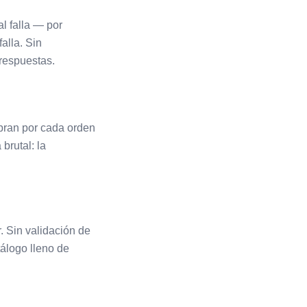
l falla — por
alla. Sin
respuestas.
bran por cada orden
brutal: la
. Sin validación de
tálogo lleno de